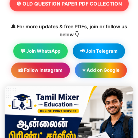
🚫 OLD QUESTION PAPER PDF COLLECTION
🔔 For more updates & free PDFs, join or follow us
below 👇
💬 Join WhatsApp
📢 Join Telegram
📸 Follow Instagram
⭐ Add on Google