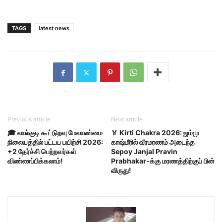
TAGS
latest news
Previous article
Next article
🎓 லால்குடி கூட்டுறவு மேலாண்மை
🏅 Kirti Chakra 2026: ஜம்மு
நிலையத்தில் பட்டய பயிற்சி 2026:
காஷ்மீரில் வீரமரணம் அடைந்த
+2 தேர்ச்சி பெற்றவர்கள்
Sepoy Janjal Pravin
விண்ணப்பிக்கலாம்!
Prabhakar-க்கு மரணத்திற்குப் பின்
விருது!