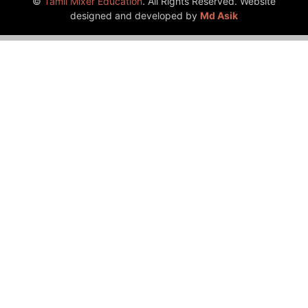
©
Tamil Mixer Education
. All Rights Reserved. Website
designed and developed by
Md Asik