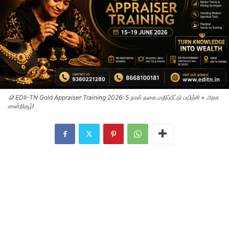
🪙 EDII-TN Gold Appraiser Training 2026: 5 நாள் நகை மதிப்பீட்டு பயிற்சி + அரசு
சான்றிதழ்!