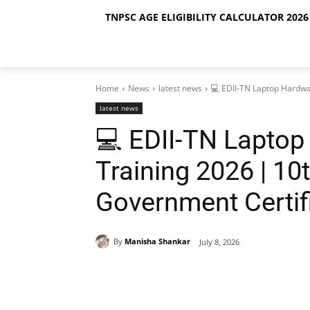
TNPSC AGE ELIGIBILITY CALCULATOR 2026 
Home
News
latest news
💻 EDII-TN Laptop Hardwa
latest news
💻 EDII-TN Laptop
Training 2026 | 10
Government Certifi
By
Manisha Shankar
July 8, 2026
Share