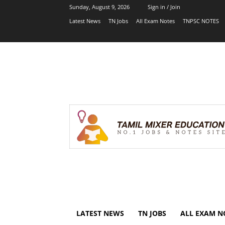
Sunday, August 9, 2026
Sign in / Join
Latest News
TN Jobs
All Exam Notes
TNPSC NOTES
LATEST NEWS
TN JOBS
ALL EXAM N