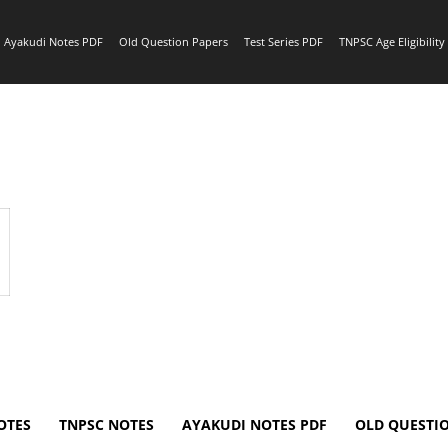
Ayakudi Notes PDF
Old Question Papers
Test Series PDF
TNPSC Age Eligibilit
OTES
TNPSC NOTES
AYAKUDI NOTES PDF
OLD QUESTI