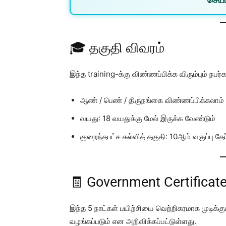
🎓 தகுதி விவரம்
இந்த training-க்கு விண்ணப்பிக்க விரும்பும் நபர்
ஆண் / பெண் / திருநங்கை விண்ணப்பிக்கலாம்
வயது: 18 வயதுக்கு மேல் இருக்க வேண்டும்
குறைந்தபட்ச கல்வித் தகுதி: 10ஆம் வகுப்பு தேர்
🧾 Government Certificat
இந்த 5 நாட்கள் பயிற்சியை வெற்றிகரமாக முடிக்கு
வழங்கப்படும் என அறிவிக்கப்பட்டுள்ளது.