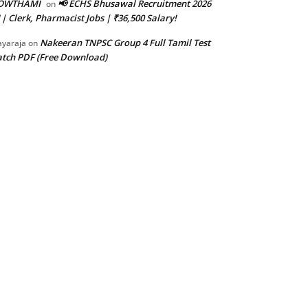
OWTHAMI
📢 ECHS Bhusawal Recruitment 2026
on
 | Clerk, Pharmacist Jobs | ₹36,500 Salary!
Nakeeran TNPSC Group 4 Full Tamil Test
ayaraja
on
tch PDF (Free Download)