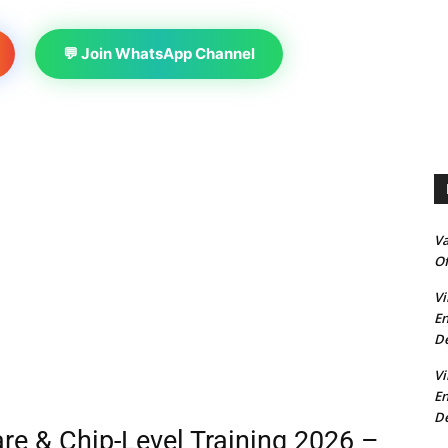
💬 Join WhatsApp Channel
V
Of
Vi
En
De
Vi
En
De
re & Chip-Level Training 2026 –