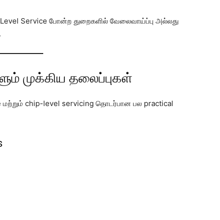
-Level Service போன்ற துறைகளில் வேலைவாய்ப்பு அல்லது
.
்ளும் முக்கிய தலைப்புகள்
மற்றும் chip-level servicing தொடர்பான பல practical
s