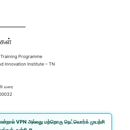
்கள்
 Training Programme
 Innovation Institute – TN
ணி வரை
600032
என்றால்
VPN
அல்லது
மற்றொரு நெட்வொர்க்
முயற்சி
ுங்கள். நன்றி 🙏