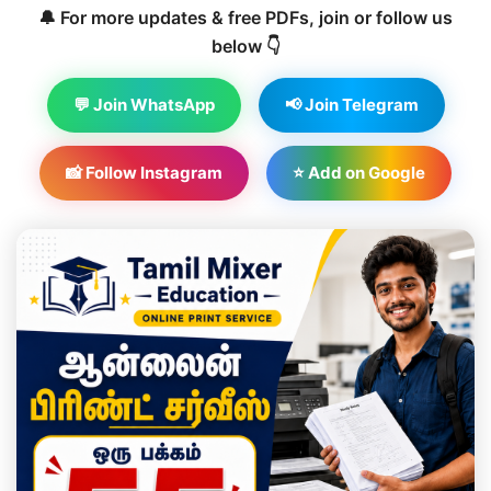
🔔 For more updates & free PDFs, join or follow us
below 👇
💬 Join WhatsApp
📢 Join Telegram
📸 Follow Instagram
⭐ Add on Google