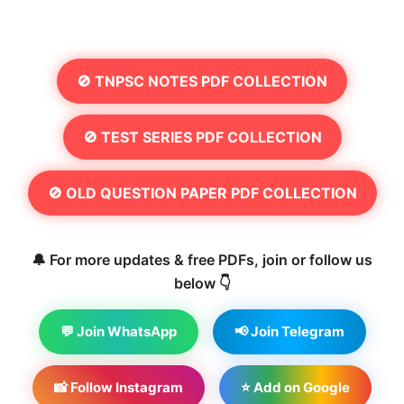
🚫 TNPSC NOTES PDF COLLECTION
🚫 TEST SERIES PDF COLLECTION
🚫 OLD QUESTION PAPER PDF COLLECTION
🔔 For more updates & free PDFs, join or follow us
below 👇
💬 Join WhatsApp
📢 Join Telegram
📸 Follow Instagram
⭐ Add on Google