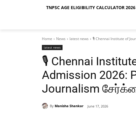
TNPSC AGE ELIGIBILITY CALCULATOR 2026 
Home
News
latest news
🎙️ Chennai Institute of J
latest news
🎙️ Chennai Institu
Admission 2026: 
Journalism சேர்க
By
Manisha Shankar
June 17, 2026
Share