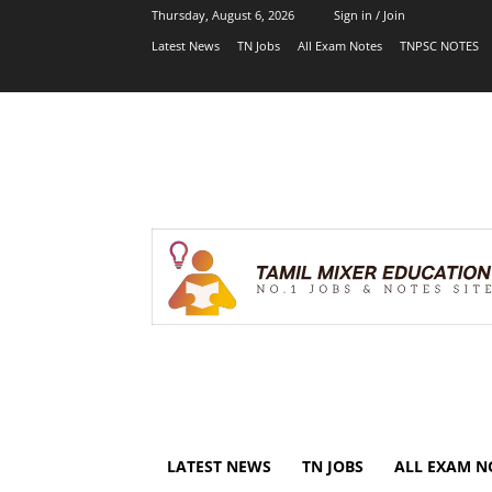
Thursday, August 6, 2026
Sign in / Join
Latest News
TN Jobs
All Exam Notes
TNPSC NOTES
LATEST NEWS
TN JOBS
ALL EXAM N