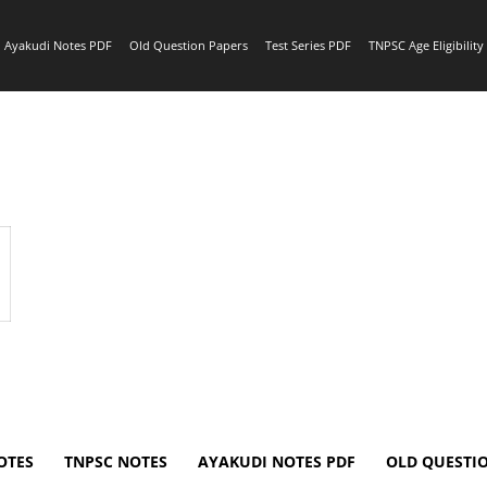
Ayakudi Notes PDF
Old Question Papers
Test Series PDF
TNPSC Age Eligibilit
OTES
TNPSC NOTES
AYAKUDI NOTES PDF
OLD QUESTI