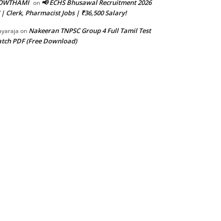
OWTHAMI
📢 ECHS Bhusawal Recruitment 2026
on
 | Clerk, Pharmacist Jobs | ₹36,500 Salary!
Nakeeran TNPSC Group 4 Full Tamil Test
ayaraja
on
tch PDF (Free Download)