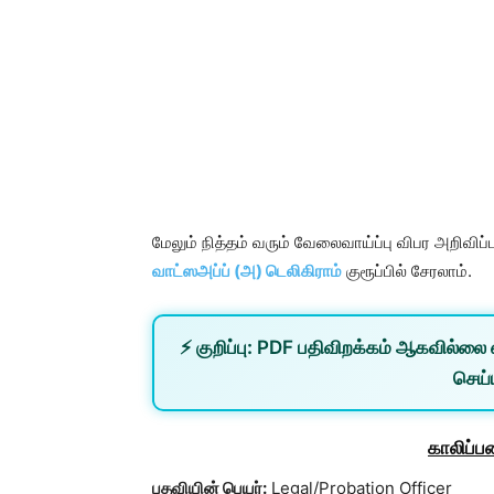
மேலும் நித்தம் வரும் வேலைவாய்ப்பு விபர அறிவி
வாட்ஸஅப்ப் (அ) டெலிகிராம்
குரூப்பில் சேரலாம்.
⚡
குறிப்பு:
PDF பதிவிறக்கம் ஆகவில்லை 
செய்ய
காலிப்ப
பதவியின் பெயர்:
Legal/Probation Officer