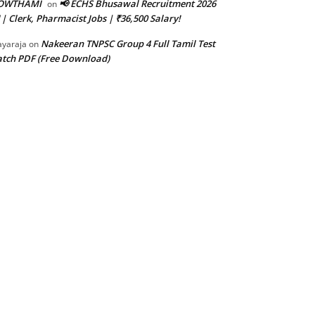
OWTHAMI
📢 ECHS Bhusawal Recruitment 2026
on
 | Clerk, Pharmacist Jobs | ₹36,500 Salary!
Nakeeran TNPSC Group 4 Full Tamil Test
ayaraja
on
tch PDF (Free Download)