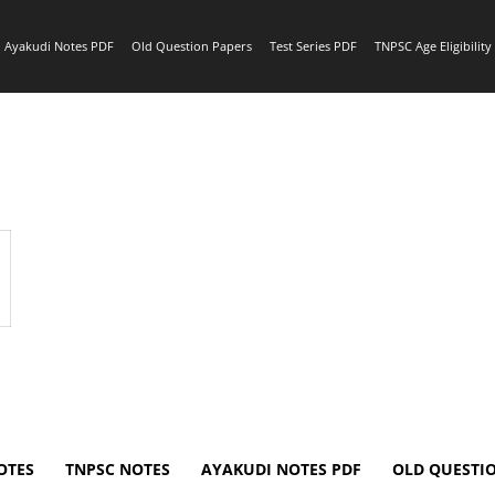
Ayakudi Notes PDF
Old Question Papers
Test Series PDF
TNPSC Age Eligibilit
OTES
TNPSC NOTES
AYAKUDI NOTES PDF
OLD QUESTI