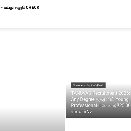
– வயது தகுதி CHECK
வேலைவாய்ப்பு செய்திகள்
TANUVAS Recruitment 2026:
Any Degree தகுதியில் Young
Professional-II வேலை; ₹25,0
சம்பளம் 🐑