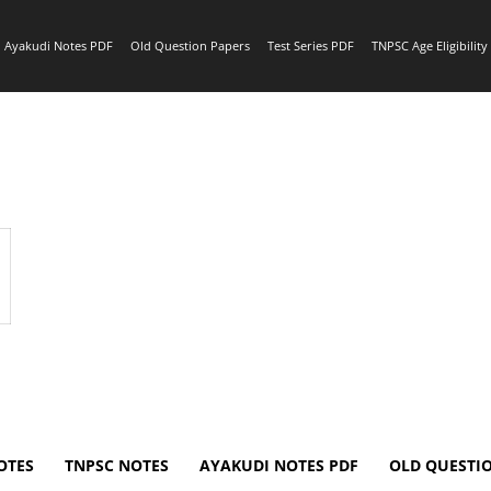
Ayakudi Notes PDF
Old Question Papers
Test Series PDF
TNPSC Age Eligibilit
OTES
TNPSC NOTES
AYAKUDI NOTES PDF
OLD QUESTI