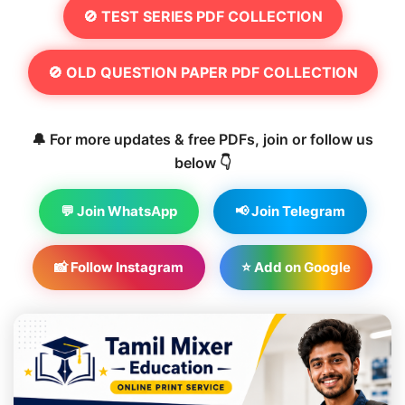
🚫 TEST SERIES PDF COLLECTION
🚫 OLD QUESTION PAPER PDF COLLECTION
🔔 For more updates & free PDFs, join or follow us
below 👇
💬 Join WhatsApp
📢 Join Telegram
📸 Follow Instagram
⭐ Add on Google