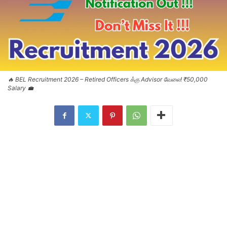
🔥 BEL Recruitment 2026 – Retired Officers க்கு Advisor வேலை! ₹50,000
Salary 💼