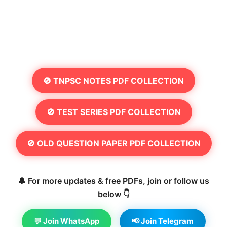
🚫 TNPSC NOTES PDF COLLECTION
🚫 TEST SERIES PDF COLLECTION
🚫 OLD QUESTION PAPER PDF COLLECTION
🔔 For more updates & free PDFs, join or follow us
below 👇
💬 Join WhatsApp
📢 Join Telegram