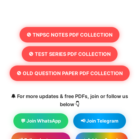
🚫 TNPSC NOTES PDF COLLECTION
🚫 TEST SERIES PDF COLLECTION
🚫 OLD QUESTION PAPER PDF COLLECTION
🔔 For more updates & free PDFs, join or follow us
below 👇
💬 Join WhatsApp
📢 Join Telegram