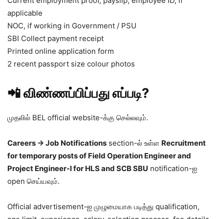
Current employment proof, payslip, employee ID, if
applicable
NOC, if working in Government / PSU
SBI Collect payment receipt
Printed online application form
2 recent passport size colour photos
📲 விண்ணப்பிப்பது எப்படி?
முதலில் BEL official website-க்கு செல்லவும்.
Careers → Job Notifications
section-ல் உள்ள
Recruitment
for temporary posts of Field Operation Engineer and
Project Engineer-I for HLS and SCB SBU
notification-ஐ
open செய்யவும்.
Official advertisement-ஐ முழுமையாக படித்து qualification,