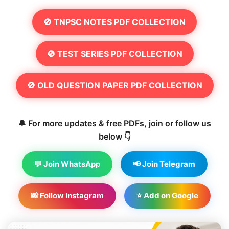
🚫 TNPSC NOTES PDF COLLECTION
🚫 TEST SERIES PDF COLLECTION
🚫 OLD QUESTION PAPER PDF COLLECTION
🔔 For more updates & free PDFs, join or follow us
below 👇
💬 Join WhatsApp
📢 Join Telegram
📸 Follow Instagram
⭐ Add on Google