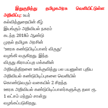
இதுகுறித்து
தமிழகஅரசு
வெளியிட்டுள்ள
:
அறிவிப்பு
உயர்
கல்வித்துறையின்
கீழ்
இயங்கும்
அறிவியல்
நகரம்
2018
கடந்த
ம்
ஆண்டு
முதல்
தமிழக
அரசின்
‘
‘
ஊரக
கண்டுபிடிப்பாளர்
விருது
.
வழங்கி
வருகிறது
இந்த
விருது
கிராமப்புற
மக்களின்
அறிவுத்திறனை
ஊக்குவித்து
பல
பயனுள்ள
புதிய
அறிவியல்
கண்டுபிடிப்புகளை
வெளியில்
2
கொண்டுவரும்
வகையில்
சிறந்த
.
ஊரக
அறிவியல்
கண்டுபிடிப்பாளர்களுக்கு
தலா
ரூ
1
லட்சம்
மற்றும்
சான்று
.
வழங்கப்படுகிறது