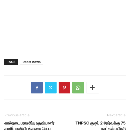
TAGS
latest news
Previous article
Next article
கால்நடை பராமரிப்பு உதவியாளர்
TNPSC குரூப் 2 தேர்வுக்கு 75
காலிப் பணியிடங்களை நிரப்ப
நாட்கள் பயிற்சி