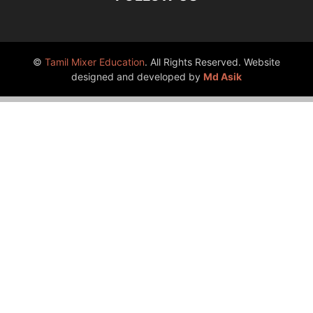
©
Tamil Mixer Education
. All Rights Reserved. Website
designed and developed by
Md Asik