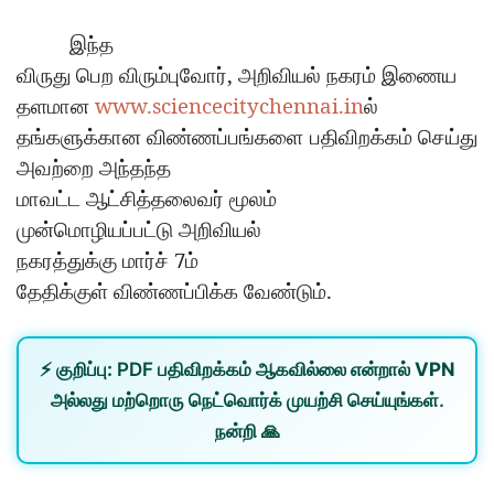
இந்த
,
விருது
பெற
விரும்புவோர்
அறிவியல்
நகரம்
இணைய
www.sciencecitychennai.in
தளமான
ல்
தங்களுக்கான
விண்ணப்பங்களை
பதிவிறக்கம்
செய்து
அவற்றை
அந்தந்த
மாவட்ட
ஆட்சித்தலைவர்
மூலம்
முன்மொழியப்பட்டு
அறிவியல்
7
நகரத்துக்கு
மார்ச்
ம்
.
தேதிக்குள்
விண்ணப்பிக்க
வேண்டும்
⚡
குறிப்பு:
PDF பதிவிறக்கம் ஆகவில்லை என்றால்
VPN
அல்லது
மற்றொரு நெட்வொர்க்
முயற்சி செய்யுங்கள்.
நன்றி 🙏