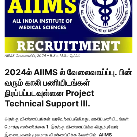
AIIMS வேலைவாய்ப்பு 2024 – B.Sc, M.Sc தேர்ச்சி
2024ல்
AIIMS
ல் வேலைவாய்ப்பு. பின்
வரும் காலி பணியிடங்கள்
நிரப்பப்படவுள்ளன
Project
Technical Support III
.
அதற்கு விண்ணப்பங்கள் வரவேற்கப்படுகிறது. காலிப்பணியிடங்கள்
மொத்த எண்ணிக்கை
1
. இதற்கு விண்ணப்பிக்க விரும்புவோர்
இணையதளம் மூலமாக விண்ணப்பிக்க வேண்டும்.
AIIMS