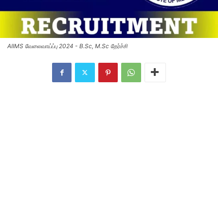
AIIMS வேலைவாய்ப்பு 2024 - B.Sc, M.Sc தேர்ச்சி