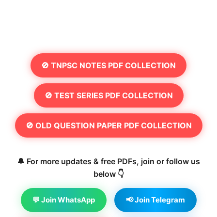
🚫 TNPSC NOTES PDF COLLECTION
🚫 TEST SERIES PDF COLLECTION
🚫 OLD QUESTION PAPER PDF COLLECTION
🔔 For more updates & free PDFs, join or follow us
below 👇
💬 Join WhatsApp
📢 Join Telegram