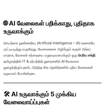
🌐 AI வேலைகள் பறிக்காது, புதிதாக
உருவாக்கும்
செயற்கை நுண்ணறிவு (Artificial Intelligence – AI) உலகையே
புரட்டியடித்து வருகிறது. வேலைகளை அழிக்கும் கருவி அல்ல;
மாறாக, வேலைச் சந்தையை மறுவடிவமைக்கும் ஒரு
பெரிய சக்தி
.
தமிழகத்தில் IT & உற்பத்தித் துறைகளில் AI வேகமாக
நுழைந்திருப்பதால், அடுத்த சில ஆண்டுகளில் புதிய வேலைகள்
உருவாகப் போகின்றன.
🛠️ AI உருவாக்கும் 5 முக்கிய
வேலைவாய்ப்புகள்