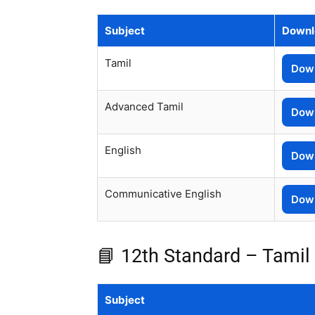
Subject
Downl
Tamil
Down
Advanced Tamil
Down
English
Down
Communicative English
Down
📘 12th Standard – Tami
Subject