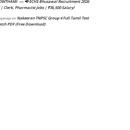
OWTHAMI
📢 ECHS Bhusawal Recruitment 2026
on
 | Clerk, Pharmacist Jobs | ₹36,500 Salary!
Nakeeran TNPSC Group 4 Full Tamil Test
ayaraja
on
tch PDF (Free Download)