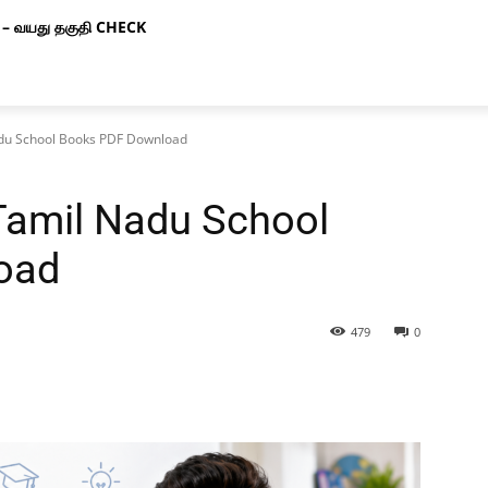
– வயது தகுதி CHECK
adu School Books PDF Download
Tamil Nadu School
oad
479
0