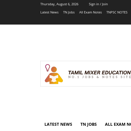
Thursday, August 6, 2026
Sign in / Join
Latest News
TN Jobs
All Exam Notes
TNPSC NOTES
LATEST NEWS
TN JOBS
ALL EXAM N