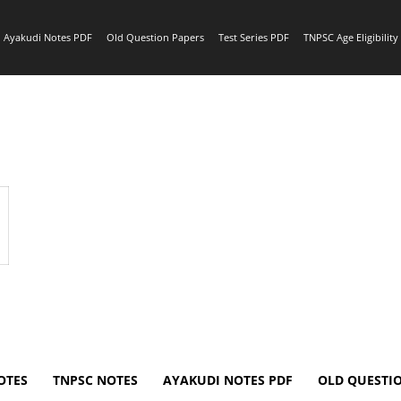
Ayakudi Notes PDF
Old Question Papers
Test Series PDF
TNPSC Age Eligibilit
OTES
TNPSC NOTES
AYAKUDI NOTES PDF
OLD QUESTI