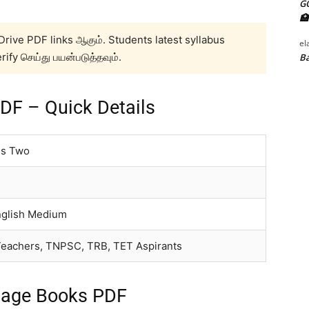
G
🏥
Drive PDF links ஆகும். Students latest syllabus
el
rify செய்து பயன்படுத்தவும்.
Ba
DF – Quick Details
us Two
nglish Medium
Teachers, TNPSC, TRB, TET Aspirants
uage Books PDF