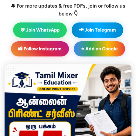
🔔 For more updates & free PDFs, join or follow us
below 👇
💬 Join WhatsApp
📢 Join Telegram
📸 Follow Instagram
⭐ Add on Google