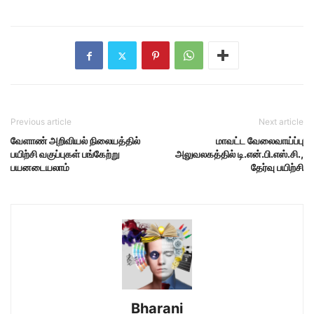
Previous article
Next article
வேளாண் அறிவியல் நிலையத்தில்
மாவட்ட வேலைவாய்ப்பு
பயிற்சி வகுப்புகள் பங்கேற்று
அலுவலகத்தில் டி.என்.பி.எஸ்.சி.,
பயனடையலாம்
தேர்வு பயிற்சி
Bharani