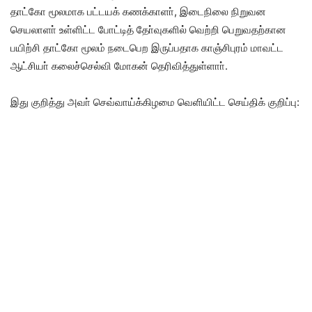
தாட்கோ மூலமாக பட்டயக் கணக்காளா், இடைநிலை நிறுவன
செயலாளா் உள்ளிட்ட போட்டித் தோ்வுகளில் வெற்றி பெறுவதற்கான
பயிற்சி தாட்கோ மூலம் நடைபெற இருப்பதாக காஞ்சிபுரம் மாவட்ட
ஆட்சியா் கலைச்செல்வி மோகன் தெரிவித்துள்ளாா்.
இது குறித்து அவா் செவ்வாய்க்கிழமை வெளியிட்ட செய்திக் குறிப்பு: