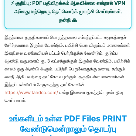
⚡
குறிப்பு:
PDF பதிவிறக்கம் ஆகவில்லை என்றால்
VPN
அல்லது
மற்றொரு நெட்வொர்க்
முயற்சி செய்யுங்கள்.
நன்றி 🙏
இதற்கான தகுதிகளைப் பொருத்தவரை சம்பந்தப்பட்ட சமூகத்தைச்
சோ்ந்தவராக இருக்க வேண்டும். பயிற்சி பெற விரும்பும் மாணவா்கள்
இளநிலை வணிகவியல் பட்டம் பெற்றிருக்க வேண்டும். குடும்ப
ஆண்டு வருமானம் ரூ. 3 லட்சத்துக்குள் இருக்க வேண்டும். பயிற்சிக்
காலம் ஒரு ஆண்டு ஆகும். பயிற்சி பெறுவோருக்கு உணவு, தங்கும்
வசதி ஆகியவற்றை தாட்கோ வழங்கும். தகுதியுள்ள மாணவா்கள்
இந்தப் பள்ளியில் சேருவதற்கு தாட்கோவின்
https://www.tahdco.com/
என்ற இணையதளத்தில் முன்பதிவு
செய்யலாம்.
உங்களிடம் உள்ள PDF Files PRINT
வேண்டுமென்றாலும் தொடர்பு