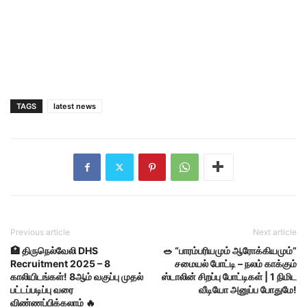
TAGS
latest news
Previous article
Next article
🏥 திருநெல்வேலி DHS
🥗 “பாரம்பரியமும் ஆரோக்கியமும்”
Recruitment 2025 – 8
சமையல் போட்டி – நலம் காக்கும்
காலியிடங்கள்! 8ஆம் வகுப்பு முதல்
ஸ்டாலின் சிறப்பு போட்டிகள் | 1 நிமிட
பட்டப்படிப்பு வரை
வீடியோ அனுப்ப போதுமே!
விண்ணப்பிக்கலாம் 🔥