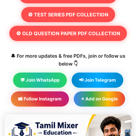
🚫 TEST SERIES PDF COLLECTION
🚫 OLD QUESTION PAPER PDF COLLECTION
🔔 For more updates & free PDFs, join or follow us
below 👇
💬 Join WhatsApp
📢 Join Telegram
📸 Follow Instagram
⭐ Add on Google