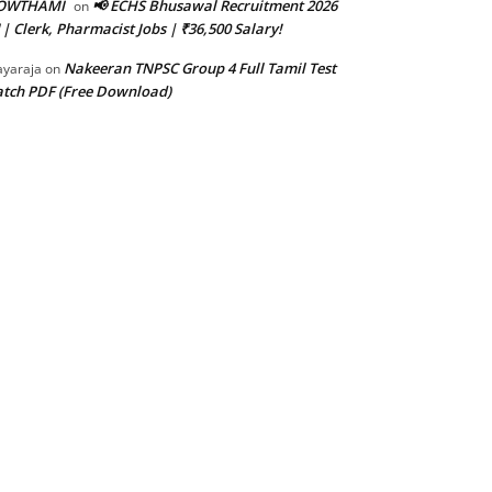
OWTHAMI
📢 ECHS Bhusawal Recruitment 2026
on
 | Clerk, Pharmacist Jobs | ₹36,500 Salary!
Nakeeran TNPSC Group 4 Full Tamil Test
ayaraja
on
tch PDF (Free Download)