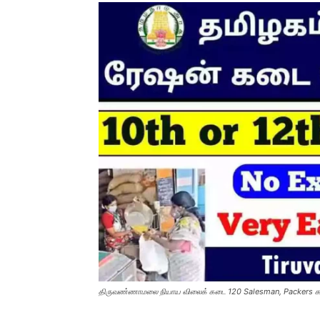
திருவண்ணாமலை நியாய விலைக் கடை 120 Salesman, Packers காலி