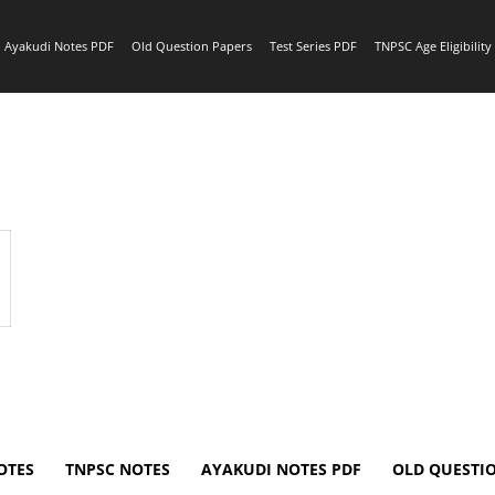
Ayakudi Notes PDF
Old Question Papers
Test Series PDF
TNPSC Age Eligibilit
OTES
TNPSC NOTES
AYAKUDI NOTES PDF
OLD QUESTI