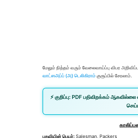
மேலும் நித்தம் வரும் வேலைவாய்ப்பு விபர அறிவி
வாட்ஸஅப்ப் (அ) டெலிகிராம்
குரூப்பில் சேரலாம்.
⚡
குறிப்பு:
PDF பதிவிறக்கம் ஆகவில்லை 
செய்ய
காலிப்ப
பதவியின் பெயர்:
Salesman, Packers