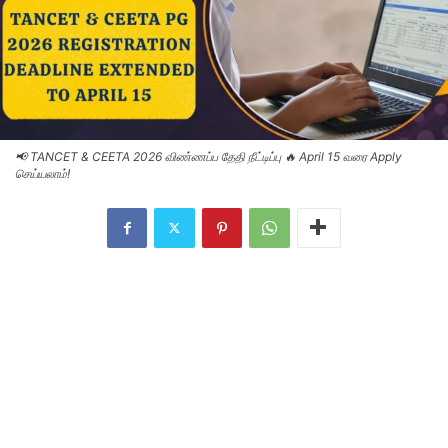
📢 TANCET & CEETA 2026 விண்ணப்ப தேதி நீட்டிப்பு 🔥 April 15 வரை Apply
செய்யலாம்!