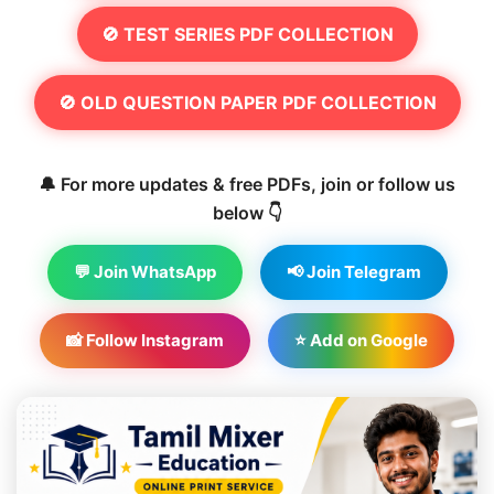
🚫 TEST SERIES PDF COLLECTION
🚫 OLD QUESTION PAPER PDF COLLECTION
🔔 For more updates & free PDFs, join or follow us
below 👇
💬 Join WhatsApp
📢 Join Telegram
📸 Follow Instagram
⭐ Add on Google