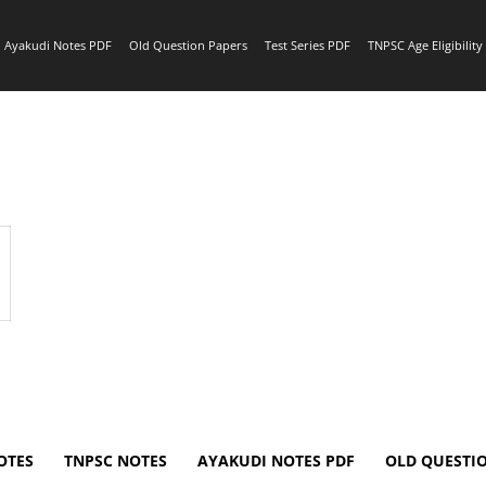
Ayakudi Notes PDF
Old Question Papers
Test Series PDF
TNPSC Age Eligibilit
OTES
TNPSC NOTES
AYAKUDI NOTES PDF
OLD QUESTI