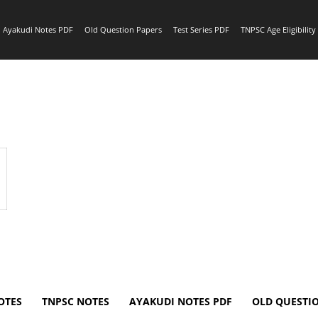
Ayakudi Notes PDF
Old Question Papers
Test Series PDF
TNPSC Age Eligibilit
OTES
TNPSC NOTES
AYAKUDI NOTES PDF
OLD QUESTI