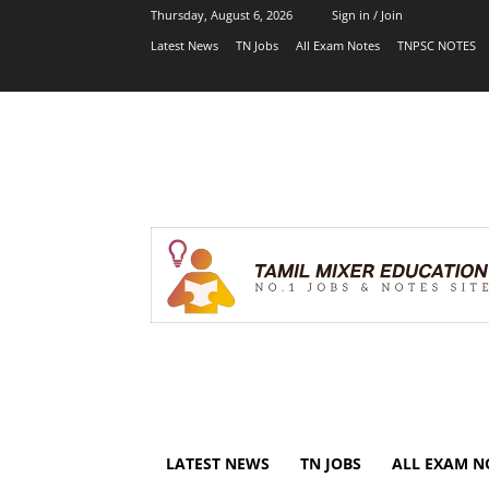
Thursday, August 6, 2026
Sign in / Join
Latest News
TN Jobs
All Exam Notes
TNPSC NOTES
LATEST NEWS
TN JOBS
ALL EXAM N