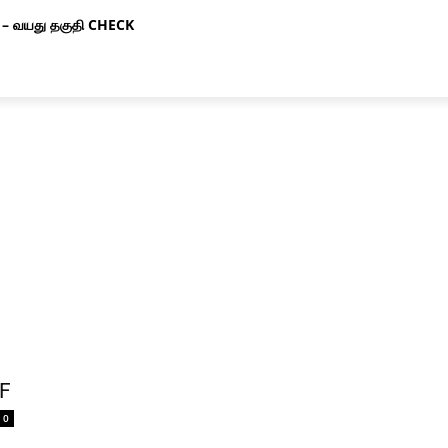
– வயது தகுதி CHECK
F
0