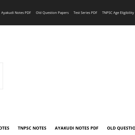
Ayakudi Notes PDF
Old Question Papers
Test Series PDF
TNPSC Age Eligibilit
OTES
TNPSC NOTES
AYAKUDI NOTES PDF
OLD QUESTI