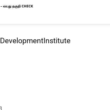
– வயது தகுதி CHECK
DevelopmentInstitute
ி