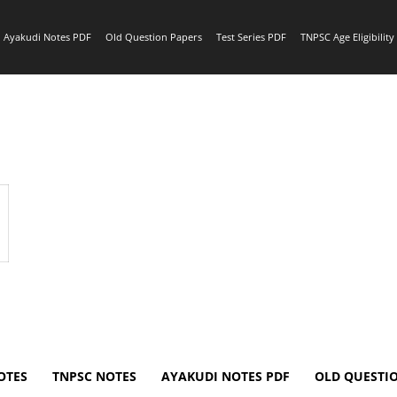
Ayakudi Notes PDF
Old Question Papers
Test Series PDF
TNPSC Age Eligibilit
OTES
TNPSC NOTES
AYAKUDI NOTES PDF
OLD QUESTI