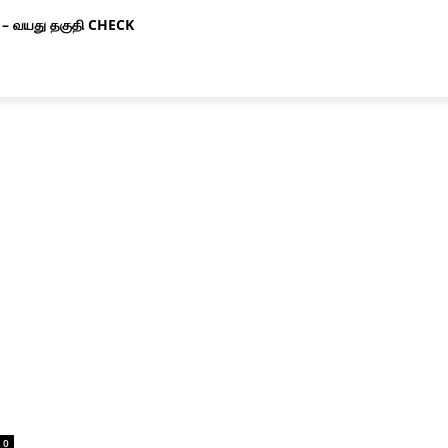
– வயது தகுதி CHECK
0