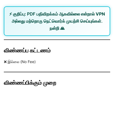
⚡
குறிப்பு:
PDF பதிவிறக்கம் ஆகவில்லை என்றால்
VPN
அல்லது
மற்றொரு நெட்வொர்க்
முயற்சி செய்யுங்கள்.
நன்றி 🙏
விண்ணப்ப கட்டணம்
❌ இல்லை (No Fee)
விண்ணப்பிக்கும் முறை