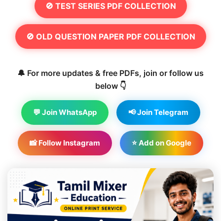
🚫 TEST SERIES PDF COLLECTION
🚫 OLD QUESTION PAPER PDF COLLECTION
🔔 For more updates & free PDFs, join or follow us
below 👇
💬 Join WhatsApp
📢 Join Telegram
📸 Follow Instagram
⭐ Add on Google