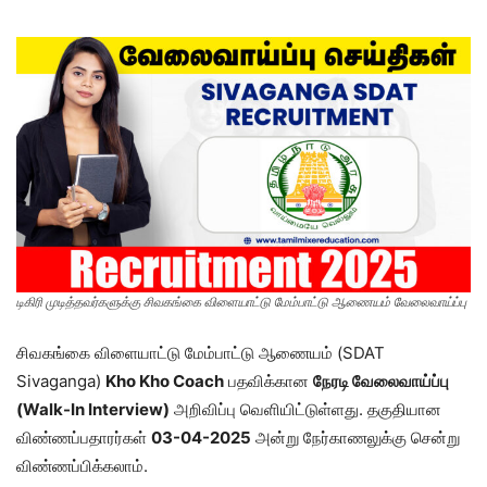
டிகிரி முடித்தவர்களுக்கு சிவகங்கை விளையாட்டு மேம்பாட்டு ஆணையம் வேலைவாய்ப்பு
சிவகங்கை விளையாட்டு மேம்பாட்டு ஆணையம் (SDAT
Sivaganga)
Kho Kho Coach
பதவிக்கான
நேரடி வேலைவாய்ப்பு
(Walk-In Interview)
அறிவிப்பு வெளியிட்டுள்ளது. தகுதியான
விண்ணப்பதாரர்கள்
03-04-2025
அன்று நேர்காணலுக்கு சென்று
விண்ணப்பிக்கலாம்.