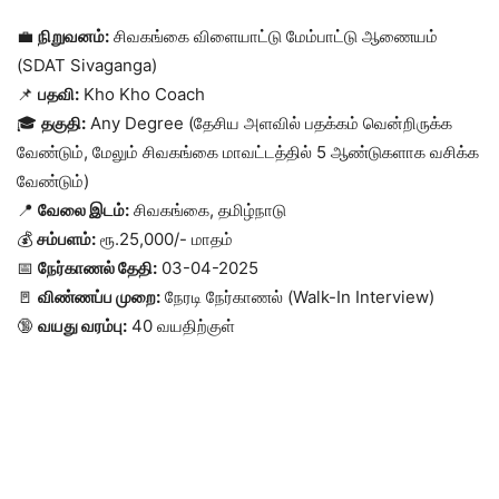
💼
நிறுவனம்:
சிவகங்கை விளையாட்டு மேம்பாட்டு ஆணையம்
(SDAT Sivaganga)
📌
பதவி:
Kho Kho Coach
🎓
தகுதி:
Any Degree (தேசிய அளவில் பதக்கம் வென்றிருக்க
வேண்டும், மேலும் சிவகங்கை மாவட்டத்தில் 5 ஆண்டுகளாக வசிக்க
வேண்டும்)
📍
வேலை இடம்:
சிவகங்கை, தமிழ்நாடு
💰
சம்பளம்:
ரூ.25,000/- மாதம்
📅
நேர்காணல் தேதி:
03-04-2025
🚪
விண்ணப்ப முறை:
நேரடி நேர்காணல் (Walk-In Interview)
🔞
வயது வரம்பு:
40 வயதிற்குள்