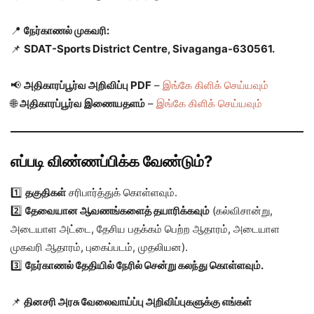
📍
நேர்காணல் முகவரி:
📌
SDAT-Sports District Centre, Sivaganga-630561.
📢
அதிகாரப்பூர்வ அறிவிப்பு PDF
–
இங்கே கிளிக் செய்யவும்
🌐
அதிகாரப்பூர்வ இணையதளம்
–
இங்கே கிளிக் செய்யவும்
எப்படி விண்ணப்பிக்க வேண்டும்?
1️⃣
தகுதிகள்
சரிபார்த்துக் கொள்ளவும்.
2️⃣
தேவையான ஆவணங்களைத் தயாரிக்கவும்
(கல்விசான்று,
அடையாள அட்டை, தேசிய பதக்கம் பெற்ற ஆதாரம், அடையாள
முகவரி ஆதாரம், புகைப்படம், முதலியன).
3️⃣
நேர்காணல் தேதியில் நேரில் சென்று கலந்து கொள்ளவும்.
📌
தினசரி அரசு வேலைவாய்ப்பு அறிவிப்புகளுக்கு எங்கள்