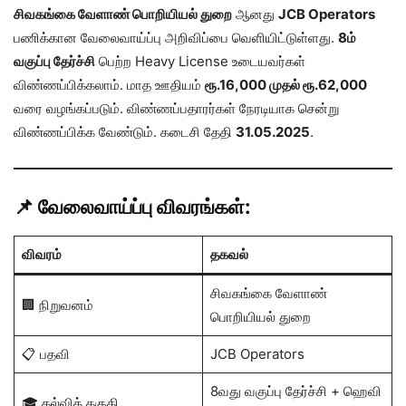
சிவகங்கை வேளாண் பொறியியல் துறை
ஆனது
JCB Operators
பணிக்கான வேலைவாய்ப்பு அறிவிப்பை வெளியிட்டுள்ளது.
8ம்
வகுப்பு தேர்ச்சி
பெற்ற Heavy License உடையவர்கள்
விண்ணப்பிக்கலாம். மாத ஊதியம்
ரூ.16,000 முதல் ரூ.62,000
வரை வழங்கப்படும். விண்ணப்பதாரர்கள் நேரடியாக சென்று
விண்ணப்பிக்க வேண்டும். கடைசி தேதி
31.05.2025
.
📌 வேலைவாய்ப்பு விவரங்கள்:
விவரம்
தகவல்
சிவகங்கை வேளாண்
🏢 நிறுவனம்
பொறியியல் துறை
📋 பதவி
JCB Operators
8வது வகுப்பு தேர்ச்சி + ஹெவி
🎓 கல்வித் தகுதி