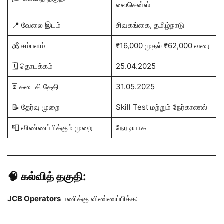
லைசென்ஸ்
📍 வேலை இடம்
சிவகங்கை, தமிழ்நாடு
💰 சம்பளம்
₹16,000 முதல் ₹62,000 வரை
🗓️ தொடக்கம்
25.04.2025
⏳ கடைசி தேதி
31.05.2025
📝 தேர்வு முறை
Skill Test மற்றும் நேர்காணல்
📮 விண்ணப்பிக்கும் முறை
நேரடியாக
🧠 கல்வித் தகுதி:
JCB Operators
பணிக்கு விண்ணப்பிக்க: