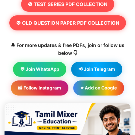
🚫 TEST SERIES PDF COLLECTION
🚫 OLD QUESTION PAPER PDF COLLECTION
🔔 For more updates & free PDFs, join or follow us
below 👇
💬 Join WhatsApp
📢 Join Telegram
📸 Follow Instagram
⭐ Add on Google