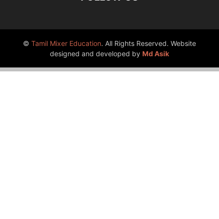
©
Tamil Mixer Education
. All Rights Reserved. Website
designed and developed by
Md Asik