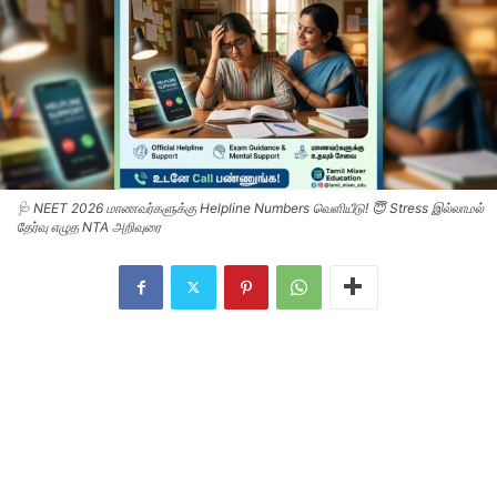
🩺 NEET 2026 மாணவர்களுக்கு Helpline Numbers வெளியீடு! 😇 Stress இல்லாமல்
தேர்வு எழுத NTA அறிவுரை