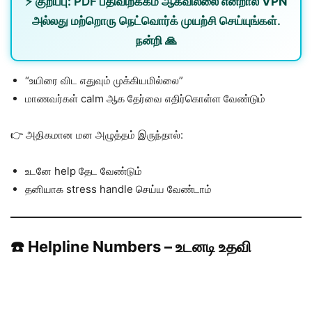
⚡
குறிப்பு:
PDF பதிவிறக்கம் ஆகவில்லை என்றால்
VPN
அல்லது
மற்றொரு நெட்வொர்க்
முயற்சி செய்யுங்கள்.
நன்றி 🙏
“உயிரை விட எதுவும் முக்கியமில்லை”
மாணவர்கள் calm ஆக தேர்வை எதிர்கொள்ள வேண்டும்
👉 அதிகமான மன அழுத்தம் இருந்தால்:
உடனே help தேட வேண்டும்
தனியாக stress handle செய்ய வேண்டாம்
☎️ Helpline Numbers – உடனடி உதவி