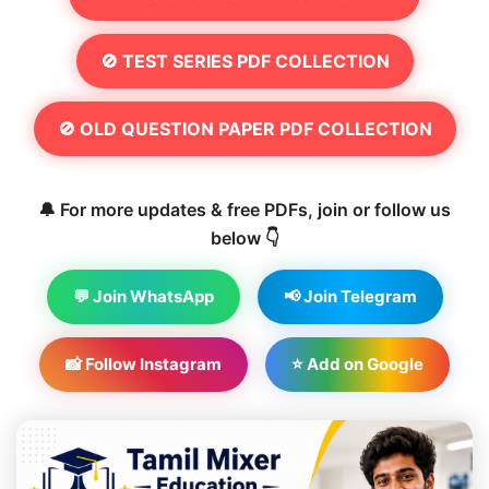
🚫 TEST SERIES PDF COLLECTION
🚫 OLD QUESTION PAPER PDF COLLECTION
🔔 For more updates & free PDFs, join or follow us
below 👇
💬 Join WhatsApp
📢 Join Telegram
📸 Follow Instagram
⭐ Add on Google