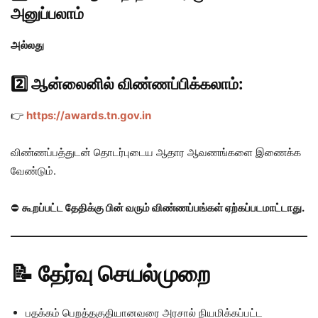
அனுப்பலாம்
அல்லது
2️⃣ ஆன்லைனில் விண்ணப்பிக்கலாம்:
👉
https://awards.tn.gov.in
விண்ணப்பத்துடன் தொடர்புடைய ஆதார ஆவணங்களை இணைக்க
வேண்டும்.
⛔
கூறப்பட்ட தேதிக்கு பின் வரும் விண்ணப்பங்கள் ஏற்கப்படமாட்டாது.
📝 தேர்வு செயல்முறை
பதக்கம் பெறத்தகுதியானவரை அரசால் நியமிக்கப்பட்ட