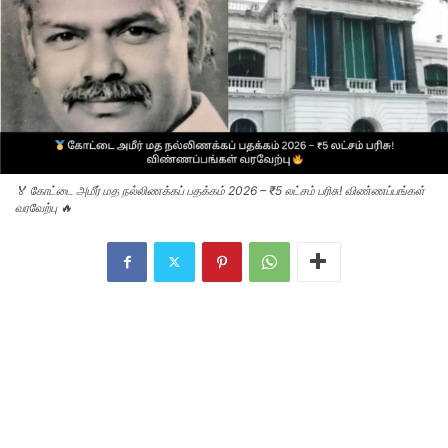
🏅 கோட்டை அமீர் மத நல்லிணக்கப் பதக்கம் 2026 – ₹5 லட்சம் பரிசு! விண்ணப்பங்கள்
வரவேற்பு 🔥