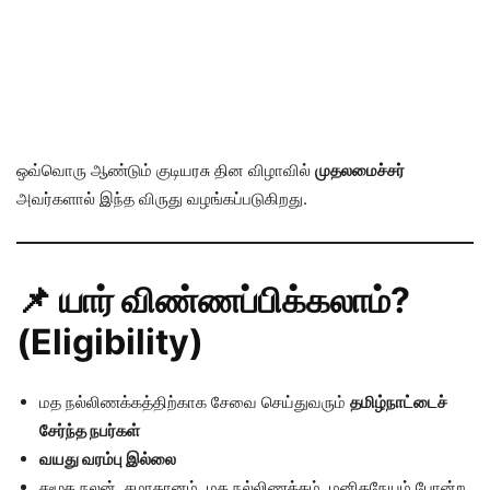
ஒவ்வொரு ஆண்டும் குடியரசு தின விழாவில்
முதலமைச்சர்
அவர்களால் இந்த விருது வழங்கப்படுகிறது.
📌 யார் விண்ணப்பிக்கலாம்?
(Eligibility)
மத நல்லிணக்கத்திற்காக சேவை செய்துவரும்
தமிழ்நாட்டைச்
சேர்ந்த நபர்கள்
வயது வரம்பு இல்லை
சமூக நலன், சமாதானம், மத நல்லிணக்கம், மனிதநேயம் போன்ற