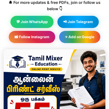
🔔 For more updates & free PDFs, join or follow us
below 👇
💬 Join WhatsApp
📢 Join Telegram
📸 Follow Instagram
⭐ Add on Google