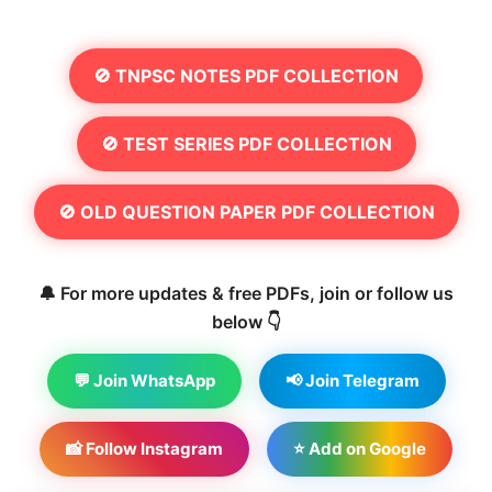
🚫 TNPSC NOTES PDF COLLECTION
🚫 TEST SERIES PDF COLLECTION
🚫 OLD QUESTION PAPER PDF COLLECTION
🔔 For more updates & free PDFs, join or follow us
below 👇
💬 Join WhatsApp
📢 Join Telegram
📸 Follow Instagram
⭐ Add on Google