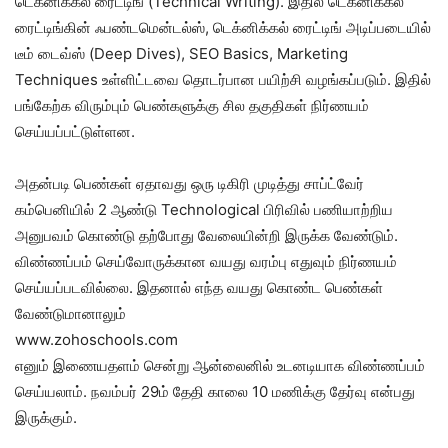
டெக்னிக்கல் ரைட்டிங் (Technical Writing). இதில் டெக்னிக்கல்
ரைட்டிங்கின் ஃபண்டமென்டல்ஸ், டெக்னிக்கல் ரைட்டிங் அடிப்படையில்
டீம் டைவ்ஸ் (Deep Dives), SEO Basics, Marketing
Techniques உள்ளிட்டவை தொடர்பான பயிற்சி வழங்கப்படும். இதில்
பங்கேற்க விரும்பும் பெண்களுக்கு சில தகுதிகள் நிர்ணயம்
செய்யப்பட்டுள்ளன.
அதன்படி பெண்கள் ஏதாவது ஒரு டிகிரி முடித்து சாப்ட்வேர்
கம்பெனியில் 2 ஆண்டு Technological பிரிவில் பணியாற்றிய
அனுபவம் கொண்டு தற்போது வேலையின்றி இருக்க வேண்டும்.
விண்ணப்பம் செய்வோருக்கான வயது வரம்பு எதுவும் நிர்ணயம்
செய்யப்படவில்லை. இதனால் எந்த வயது கொண்ட பெண்கள்
வேண்டுமானாலும்
www.zohoschools.com
எனும் இணையதளம் சென்று ஆன்லைனில் உடனடியாக விண்ணப்பம்
செய்யலாம். நவம்பர் 29ம் தேதி காலை 10 மணிக்கு தேர்வு என்பது
இருக்கும்.