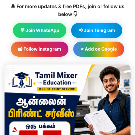
🔔 For more updates & free PDFs, join or follow us
below 👇
💬 Join WhatsApp
📢 Join Telegram
📸 Follow Instagram
⭐ Add on Google