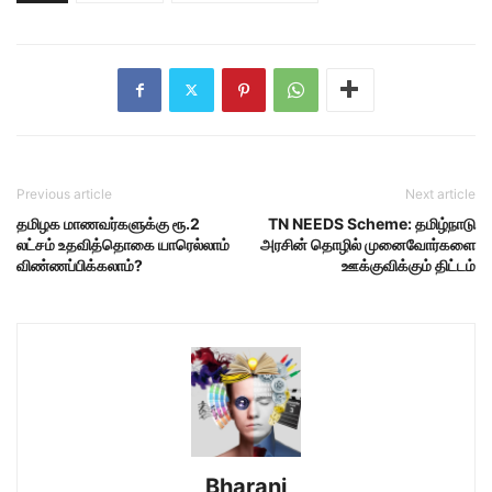
Previous article
Next article
தமிழக மாணவர்களுக்கு ரூ.2
TN NEEDS Scheme: தமிழ்நாடு
லட்சம் உதவித்தொகை யாரெல்லாம்
அரசின் தொழில் முனைவோர்களை
விண்ணப்பிக்கலாம்?
ஊக்குவிக்கும் திட்டம்
Bharani