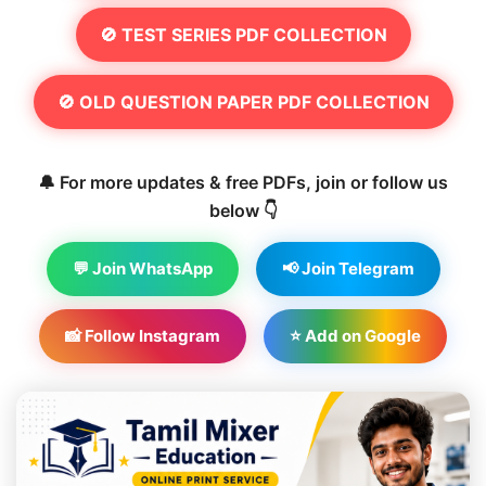
🚫 TEST SERIES PDF COLLECTION
🚫 OLD QUESTION PAPER PDF COLLECTION
🔔 For more updates & free PDFs, join or follow us
below 👇
💬 Join WhatsApp
📢 Join Telegram
📸 Follow Instagram
⭐ Add on Google