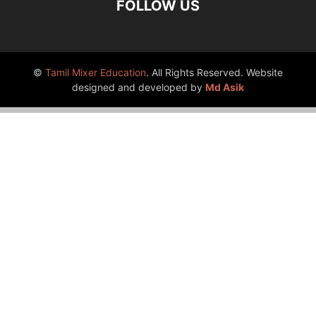
FOLLOW US
©
Tamil Mixer Education
. All Rights Reserved. Website
designed and developed by
Md Asik