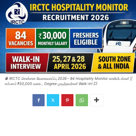
🚆 IRCTC சென்னை வேலைவாய்ப்பு 2026 – 84 Hospitality Monitor காலியிடங்கள் ||
சம்பளம் ₹30,000 வரை… Degree முடித்தவர்கள் Walk-in! 💥