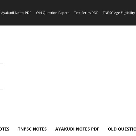
Ayakudi Notes PDF
Old Question Papers
Test Series PDF
TNPSC Age Eligibilit
OTES
TNPSC NOTES
AYAKUDI NOTES PDF
OLD QUESTI