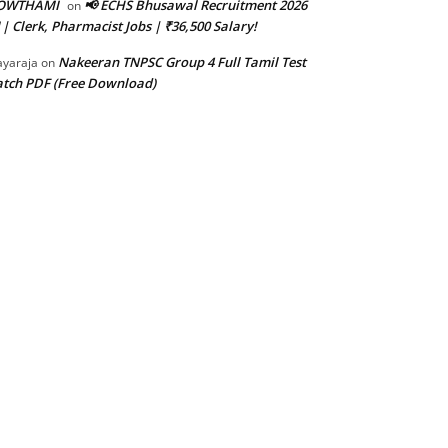
OWTHAMI
📢 ECHS Bhusawal Recruitment 2026
on
 | Clerk, Pharmacist Jobs | ₹36,500 Salary!
Nakeeran TNPSC Group 4 Full Tamil Test
ayaraja
on
tch PDF (Free Download)