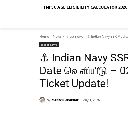
TNPSC AGE ELIGIBILITY CALCULATOR 2026 
Home
News
latest news
⚓ Indian Navy SSR Medica
latest news
⚓ Indian Navy SS
Date வெளியீடு – 0
Ticket Update!
By
Manisha Shankar
May 1, 2026
Share