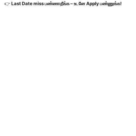
👉
Last Date miss பண்ணாதீங்க – உடனே Apply பண்ணுங்க!