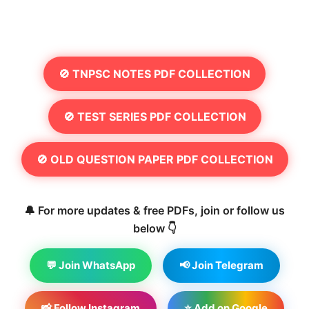
🚫 TNPSC NOTES PDF COLLECTION
🚫 TEST SERIES PDF COLLECTION
🚫 OLD QUESTION PAPER PDF COLLECTION
🔔 For more updates & free PDFs, join or follow us
below 👇
💬 Join WhatsApp
📢 Join Telegram
📸 Follow Instagram
⭐ Add on Google