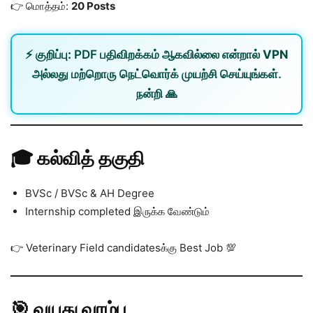
👉 மொத்தம்:
20 Posts
⚡
குறிப்பு:
PDF பதிவிறக்கம் ஆகவில்லை என்றால்
VPN
அல்லது
மற்றொரு நெட்வொர்க்
முயற்சி செய்யுங்கள்.
நன்றி 🙏
🎓 கல்வித் தகுதி
BVSc / BVSc & AH Degree
Internship completed இருக்க வேண்டும்
👉 Veterinary Field candidatesக்கு Best Job 💯
🎯 வயது வரம்பு