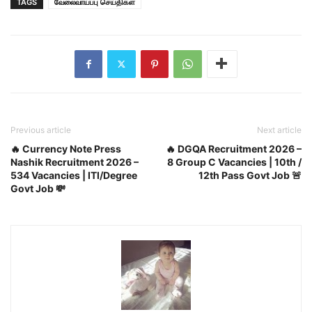
TAGS
வேலைவாய்ப்பு செய்திகள்
Previous article
Next article
🔥 Currency Note Press
🔥 DGQA Recruitment 2026 –
Nashik Recruitment 2026 –
8 Group C Vacancies | 10th /
534 Vacancies | ITI/Degree
12th Pass Govt Job 🚨
Govt Job 💸