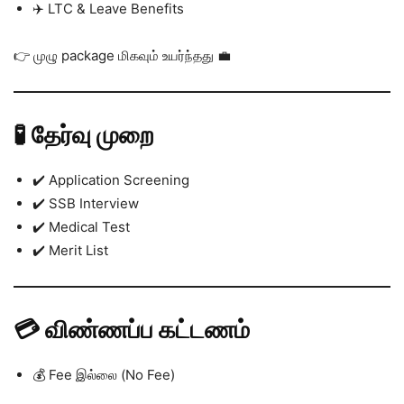
✈️ LTC & Leave Benefits
👉 முழு package மிகவும் உயர்ந்தது 💼
🧪 தேர்வு முறை
✔️ Application Screening
✔️ SSB Interview
✔️ Medical Test
✔️ Merit List
💳 விண்ணப்ப கட்டணம்
💰 Fee இல்லை (No Fee)