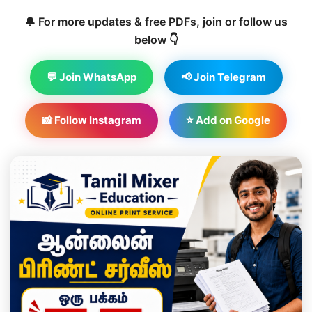
🔔 For more updates & free PDFs, join or follow us
below 👇
💬 Join WhatsApp
📢 Join Telegram
📸 Follow Instagram
⭐ Add on Google