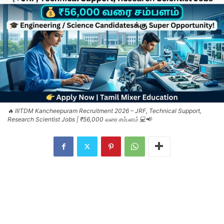
🔥 IIITDM Kancheepuram Recruitment 2026 – JRF, Technical Support,
Research Scientist Jobs | ₹56,000 வரை சம்பளம் 💻📢