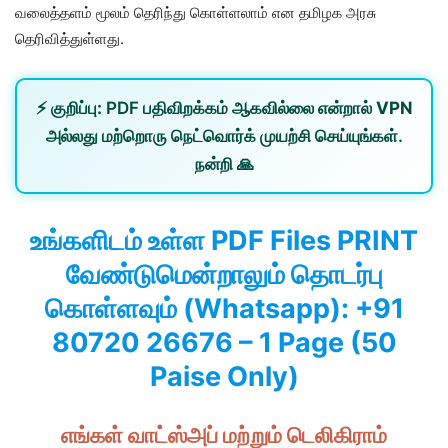
வலைத்தளம் மூலம் தெரிந்து கொள்ளலாம் என தமிழக அரசு
தெரிவித்துள்ளது.
⚡
குறிப்பு:
PDF பதிவிறக்கம் ஆகவில்லை என்றால்
VPN
அல்லது
மற்றொரு நெட்வொர்க்
முயற்சி செய்யுங்கள்.
நன்றி 🙏
உங்களிடம் உள்ள PDF Files PRINT
வேண்டுமென்றாலும் தொடர்பு
கொள்ளவும் (Whatsapp): +91
80720 26676 – 1 Page (50
Paise Only)
எங்கள் வாட்ஸ்அப் மற்றும் டெலிகிராம்