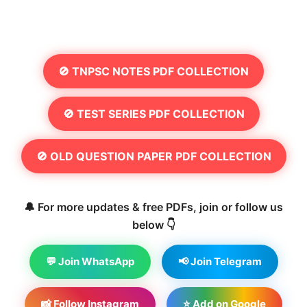
🚫 TNPSC NOTES PDF COLLECTION
🚫 TEST SERIES PDF COLLECTION
🚫 OLD QUESTION PAPER PDF COLLECTION
🔔 For more updates & free PDFs, join or follow us
below 👇
💬 Join WhatsApp
📢 Join Telegram
📸 Follow Instagram
⭐ Add on Google