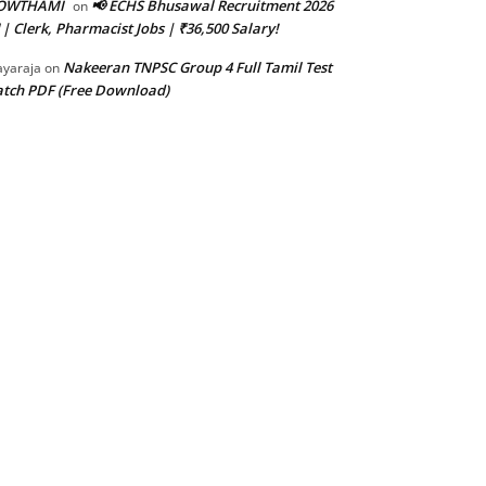
OWTHAMI
📢 ECHS Bhusawal Recruitment 2026
on
 | Clerk, Pharmacist Jobs | ₹36,500 Salary!
Nakeeran TNPSC Group 4 Full Tamil Test
ayaraja
on
tch PDF (Free Download)