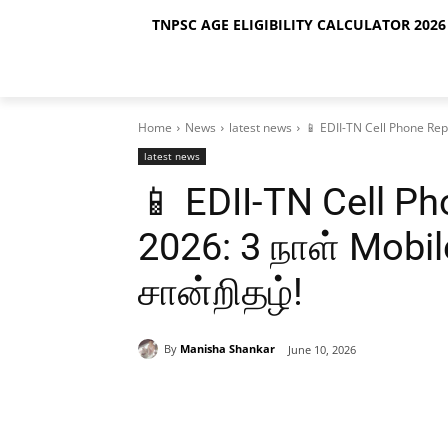
TNPSC AGE ELIGIBILITY CALCULATOR 2026 
Home
News
latest news
📱 EDII-TN Cell Phone Repa
latest news
📱 EDII-TN Cell Ph
2026: 3 நாள் Mobil
சான்றிதழ்!
By
Manisha Shankar
June 10, 2026
Share