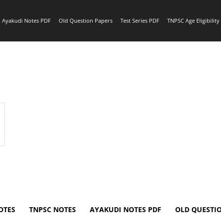
Ayakudi Notes PDF
Old Question Papers
Test Series PDF
TNPSC Age Eligibilit
OTES
TNPSC NOTES
AYAKUDI NOTES PDF
OLD QUESTI