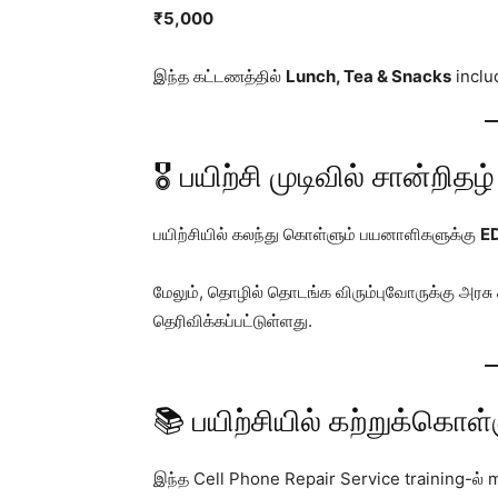
₹5,000
இந்த கட்டணத்தில்
Lunch, Tea & Snacks
inclu
🎖️ பயிற்சி முடிவில் சான்றிதழ்
பயிற்சியில் கலந்து கொள்ளும் பயனாளிகளுக்கு
ED
மேலும், தொழில் தொடங்க விரும்புவோருக்கு அரசு க
தெரிவிக்கப்பட்டுள்ளது.
📚 பயிற்சியில் கற்றுக்கொள்
இந்த Cell Phone Repair Service training-ல்