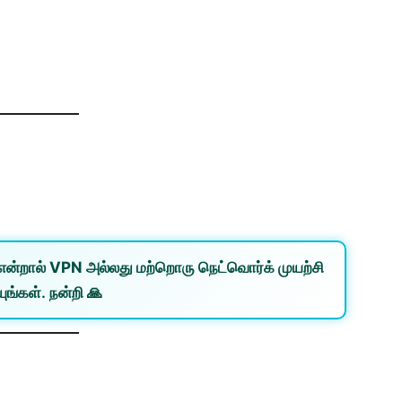
என்றால்
VPN
அல்லது
மற்றொரு நெட்வொர்க்
முயற்சி
ுங்கள். நன்றி 🙏