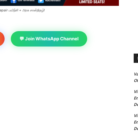
air பயிற்சி + அரசு சான்றிதழ்!
💬 Join WhatsApp Channel
V
Of
Vi
En
De
Vi
En
De