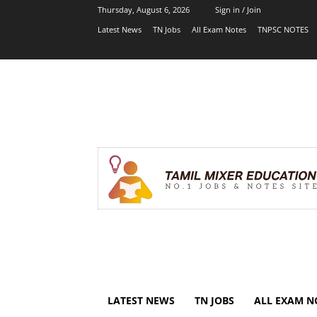
Thursday, August 6, 2026
Sign in / Join
Latest News
TN Jobs
All Exam Notes
TNPSC NOTES
LATEST NEWS
TN JOBS
ALL EXAM N