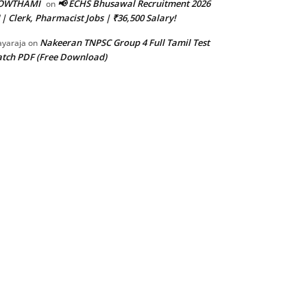
OWTHAMI
📢 ECHS Bhusawal Recruitment 2026
on
 | Clerk, Pharmacist Jobs | ₹36,500 Salary!
Nakeeran TNPSC Group 4 Full Tamil Test
ayaraja
on
tch PDF (Free Download)