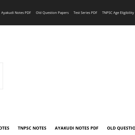
Ayakudi Notes PDF
Old Question Papers
Test Series PDF
TNPSC Age Eligibilit
OTES
TNPSC NOTES
AYAKUDI NOTES PDF
OLD QUESTI