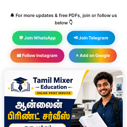
🔔 For more updates & free PDFs, join or follow us
below 👇
💬 Join WhatsApp
📢 Join Telegram
📸 Follow Instagram
⭐ Add on Google