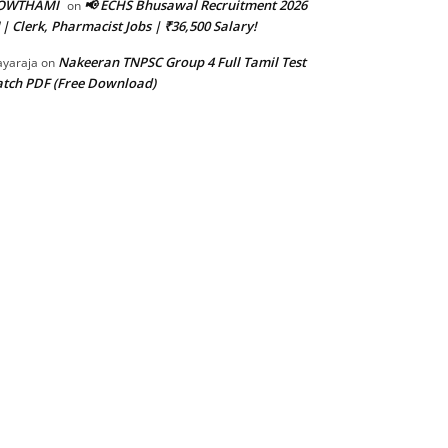
OWTHAMI
📢 ECHS Bhusawal Recruitment 2026
on
 | Clerk, Pharmacist Jobs | ₹36,500 Salary!
Nakeeran TNPSC Group 4 Full Tamil Test
ayaraja
on
tch PDF (Free Download)