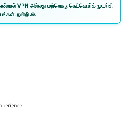
என்றால்
VPN
அல்லது
மற்றொரு நெட்வொர்க்
முயற்சி
ுங்கள். நன்றி 🙏
Experience