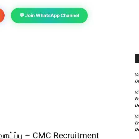
💬 Join WhatsApp Channel
V
Of
Vi
En
De
Vi
En
De
 வாய்ப்பு – CMC Recruitment