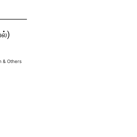
ல்)
n & Others