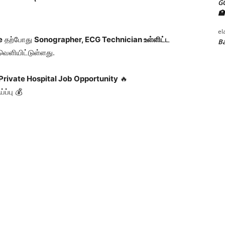
G
🏥
el
e
தற்போது
Sonographer, ECG Technician உள்ளிட்ட
Ba
வெளியிட்டுள்ளது.
Private Hospital Job Opportunity
🔥
ப்பு 💰