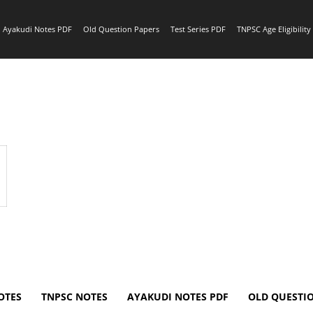
Ayakudi Notes PDF
Old Question Papers
Test Series PDF
TNPSC Age Eligibilit
OTES
TNPSC NOTES
AYAKUDI NOTES PDF
OLD QUESTI