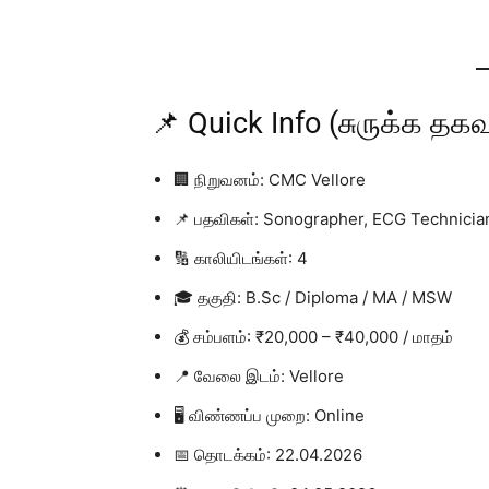
📌 Quick Info (சுருக்க தகவ
🏢 நிறுவனம்: CMC Vellore
📌 பதவிகள்: Sonographer, ECG Technicia
🔢 காலியிடங்கள்: 4
🎓 தகுதி: B.Sc / Diploma / MA / MSW
💰 சம்பளம்: ₹20,000 – ₹40,000 / மாதம்
📍 வேலை இடம்: Vellore
🖥️ விண்ணப்ப முறை: Online
📅 தொடக்கம்: 22.04.2026