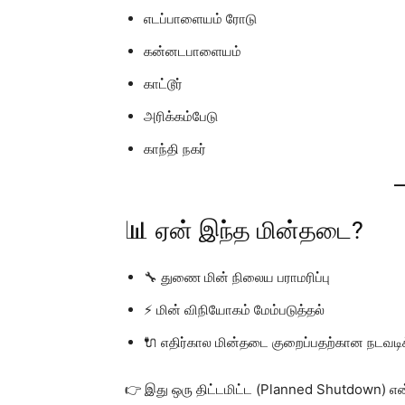
எடப்பாளையம் ரோடு
கன்னடபாளையம்
காட்டூர்
அரிக்கம்பேடு
காந்தி நகர்
📊 ஏன் இந்த மின்தடை?
🔧 துணை மின் நிலைய பராமரிப்பு
⚡ மின் விநியோகம் மேம்படுத்தல்
🔌 எதிர்கால மின்தடை குறைப்பதற்கான நடவட
👉 இது ஒரு திட்டமிட்ட (Planned Shutdown) என