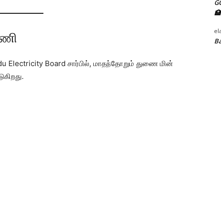
G
🏥
el
னணி
Ba
u Electricity Board சார்பில், மாதந்தோறும் துணை மின்
ுகிறது.