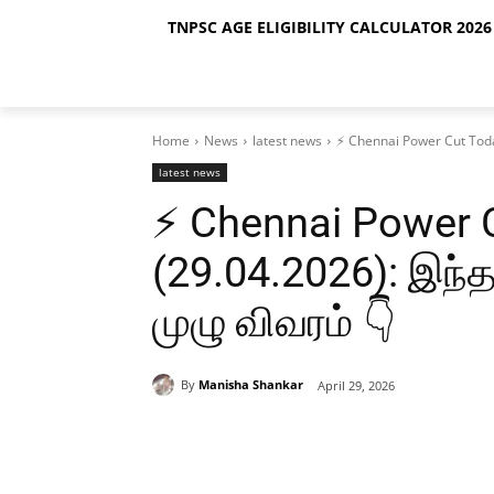
TNPSC AGE ELIGIBILITY CALCULATOR 2026 
Home
News
latest news
⚡ Chennai Power Cut Today
latest news
⚡ Chennai Power 
(29.04.2026): இந்
முழு விவரம் 👇
By
Manisha Shankar
April 29, 2026
Share