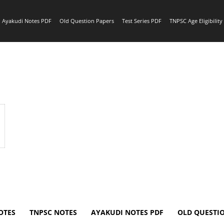
Ayakudi Notes PDF
Old Question Papers
Test Series PDF
TNPSC Age Eligibilit
OTES
TNPSC NOTES
AYAKUDI NOTES PDF
OLD QUESTI