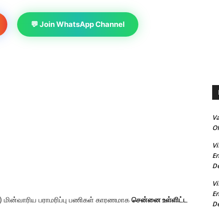
💬 Join WhatsApp Channel
V
Of
Vi
En
De
Vi
En
மை) மின்வாரிய பராமரிப்பு பணிகள் காரணமாக
சென்னை உள்ளிட்ட
De