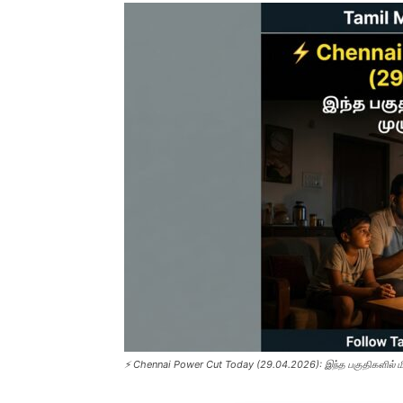
⚡ Chennai Power Cut Today (29.04.2026): இந்த பகுதிகளில் மி