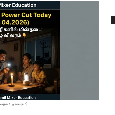
ன்தடை! முழு விவரம் 👇