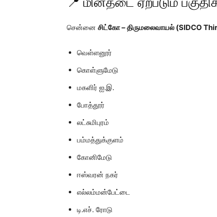
📍 மின்தடை ஏற்படும் பகுதி
சென்னை
சிட்கோ – திருமலைவாயல் (SIDCO Thi
வெள்ளனூர்
கொள்ளுமேடு
மகளிர் ஐ.இ.
போத்தூர்
லட்சுமிபுரம்
பம்மத்துக்குளம்
கோனிமேடு
ஈஸ்வரன் நகர்
எல்லம்மன்பேட்டை
டி.எச். ரோடு