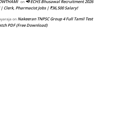
OWTHAMI
📢 ECHS Bhusawal Recruitment 2026
on
 | Clerk, Pharmacist Jobs | ₹36,500 Salary!
Nakeeran TNPSC Group 4 Full Tamil Test
ayaraja
on
tch PDF (Free Download)