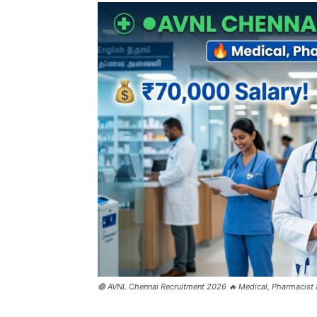
🟢 AVNL Chennai Recruitment 2026 🔥 Medical, Pharmacist &