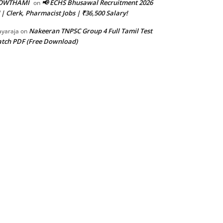
OWTHAMI
📢 ECHS Bhusawal Recruitment 2026
on
 | Clerk, Pharmacist Jobs | ₹36,500 Salary!
Nakeeran TNPSC Group 4 Full Tamil Test
ayaraja
on
tch PDF (Free Download)