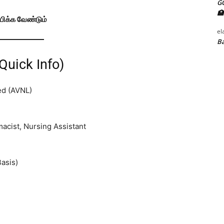
G
🏥
பிக்க வேண்டும்
el
Ba
(Quick Info)
ed (AVNL)
acist, Nursing Assistant
asis)