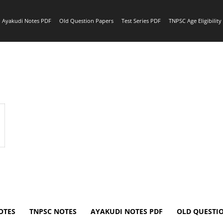
Ayakudi Notes PDF
Old Question Papers
Test Series PDF
TNPSC Age Eligibilit
OTES
TNPSC NOTES
AYAKUDI NOTES PDF
OLD QUESTI