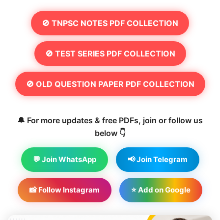
🚫 TNPSC NOTES PDF COLLECTION
🚫 TEST SERIES PDF COLLECTION
🚫 OLD QUESTION PAPER PDF COLLECTION
🔔 For more updates & free PDFs, join or follow us
below 👇
💬 Join WhatsApp
📢 Join Telegram
📸 Follow Instagram
⭐ Add on Google