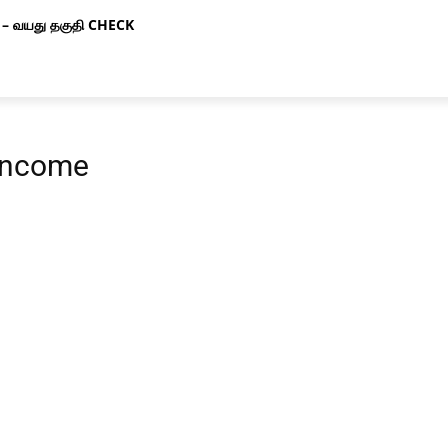
– வயது தகுதி CHECK
 income