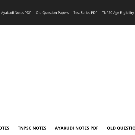
Ayakudi Notes PDF
Old Question Papers
Test Series PDF
TNPSC Age Eligibilit
OTES
TNPSC NOTES
AYAKUDI NOTES PDF
OLD QUESTI