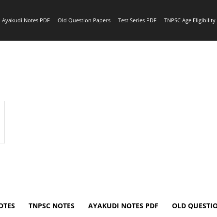
Ayakudi Notes PDF
Old Question Papers
Test Series PDF
TNPSC Age Eligibilit
OTES
TNPSC NOTES
AYAKUDI NOTES PDF
OLD QUESTI