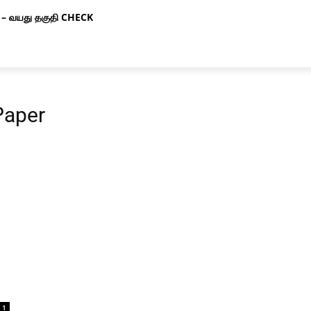
– வயது தகுதி CHECK
aper
1