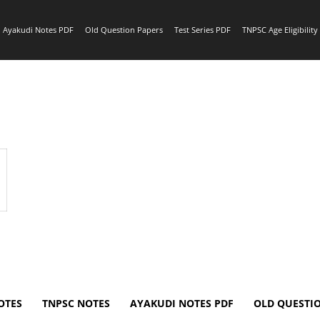
Ayakudi Notes PDF
Old Question Papers
Test Series PDF
TNPSC Age Eligibilit
OTES
TNPSC NOTES
AYAKUDI NOTES PDF
OLD QUESTI