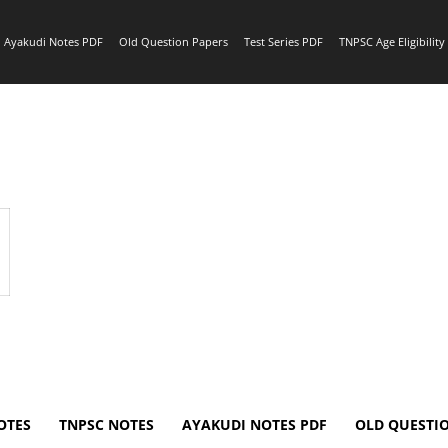
Ayakudi Notes PDF
Old Question Papers
Test Series PDF
TNPSC Age Eligibilit
OTES
TNPSC NOTES
AYAKUDI NOTES PDF
OLD QUESTI