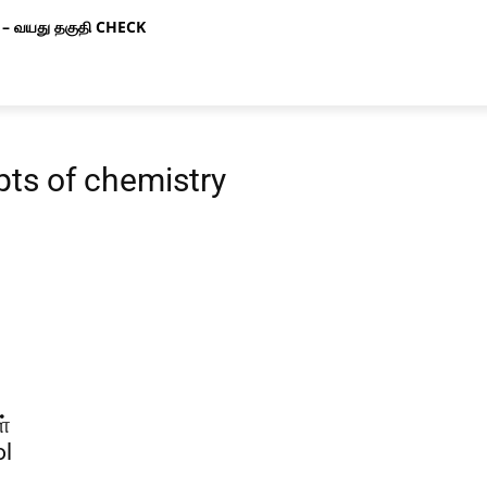
– வயது தகுதி CHECK
ts of chemistry
ள்
ol