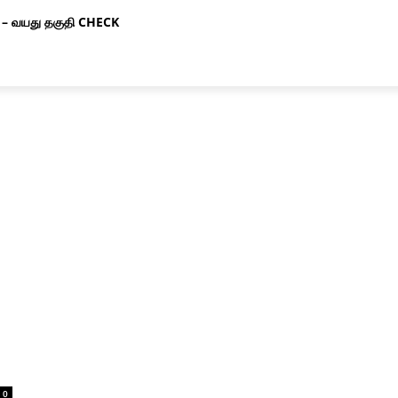
– வயது தகுதி CHECK
0