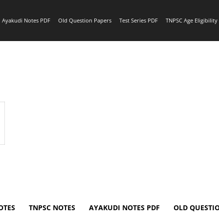
Ayakudi Notes PDF
Old Question Papers
Test Series PDF
TNPSC Age Eligibilit
OTES
TNPSC NOTES
AYAKUDI NOTES PDF
OLD QUESTI