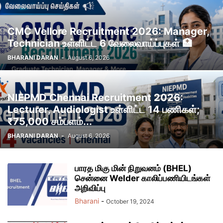
CMC Vellore Recruitment 2026: Manager,
Technician உள்ளிட்ட 6 வேலைவாய்ப்புகள் 🏥
BHARANI DARAN
-
August 6, 2026
NIEPMD Chennai Recruitment 2026:
Lecturer, Audiologist உள்ளிட்ட 14 பணிகள்;
₹75,000 சம்பளம்...
BHARANI DARAN
-
August 6, 2026
பாரத மிகு மின் நிறுவனம் (BHEL)
சென்னை Welder காலிப்பணியிடங்கள்
அறிவிப்பு
Bharani
-
October 19, 2024